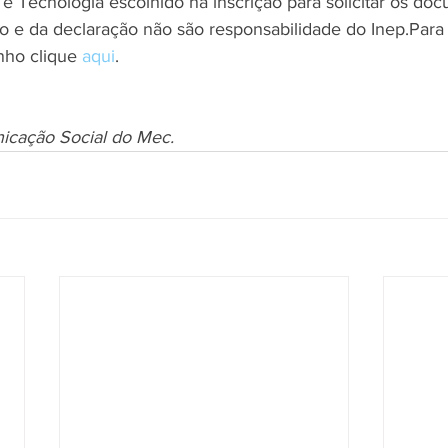
e Tecnologia escolhido na inscrição para solicitar os do
do e da declaração não são responsabilidade do Inep.Para
ho clique 
aqui
.
icação Social do Mec.