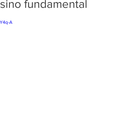
nsino fundamental
7Y4q-A