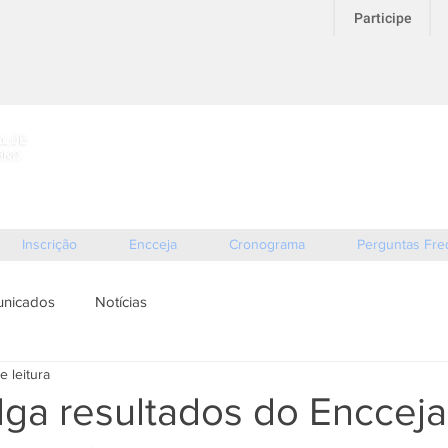
Participe
As inscrições
10:00 hrs 
Inscrição
Encceja
Cronograma
Perguntas Fre
nicados
Notícias
e leitura
lga resultados do Enccej