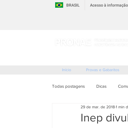
BRASIL
Acesso à informação
Início
Provas e Gabaritos
Todas postagens
Dicas
Comu
29 de mar. de 2018
1 min d
Inep divu