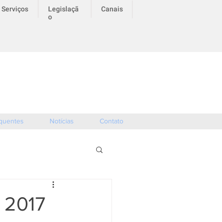
Serviços
Legislaçã
Canais
o
 do Encceja 2026 iniciam em 04 de maio às
e se encerram em 15 de maio às 23:59 hrs.
quentes
Notícias
Contato
a 2017