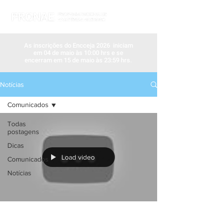
As inscrições do Encceja 2026 iniciam
em 04 de maio às 10:00 hrs e se
encerram em 15 de maio às 23:59 hrs.
Notícias
Comunicados
Todas
postagens
Dicas
Load video
Comunicados
Notícias