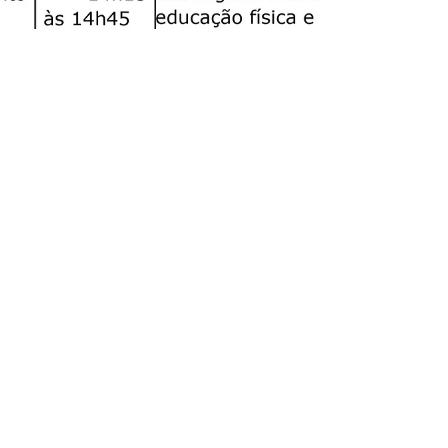
Exames têm novas
datas de aplicação
em todo o Brasil
O Exame Nacional para Certificação de
Competências de Jovens e Adultos (Encceja
Nacional) 2017 será aplicado em 19 de