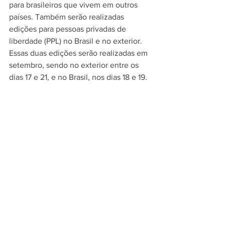
para brasileiros que vivem em outros 
países. Também serão realizadas 
edições para pessoas privadas de 
liberdade (PPL) no Brasil e no exterior. 
Essas duas edições serão realizadas em 
setembro, sendo no exterior entre os 
dias 17 e 21, e no Brasil, nos dias 18 e 19.
Encceja
 – O exame é composto por 
quatro provas objetivas por nível de 
ensino e uma redação. Cada prova tem 
30 questões de múltipla escolha. No 
ensino fundamental, as áreas de 
conhecimento avaliadas são ciências 
naturais; matemática; língua 
portuguesa, língua estrangeira 
moderna, artes, educação física e 
redação; e história e geografia. No 
ensino médio, as áreas são ciências da 