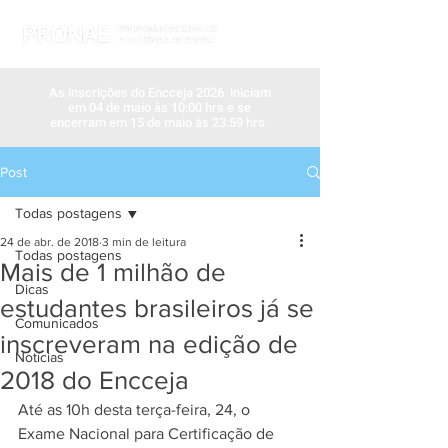
As inscrições do Encceja 2026 iniciam
em 04 de maio às 10:00 hrs e se
encerram em 15 de maio às 23:59 hrs.
Post
Todas postagens
24 de abr. de 2018
3 min de leitura
Todas postagens
Mais de 1 milhão de
Dicas
estudantes brasileiros já se
Comunicados
inscreveram na edição de
Notícias
2018 do Encceja
Até as 10h desta terça-feira, 24, o 
Exame Nacional para Certificação de 