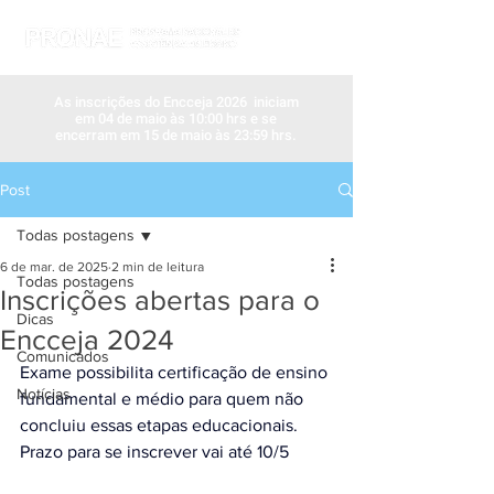
As inscrições do Encceja 2026 iniciam
em 04 de maio às 10:00 hrs e se
encerram em 15 de maio às 23:59 hrs.
Post
Todas postagens
6 de mar. de 2025
2 min de leitura
Todas postagens
Inscrições abertas para o
Dicas
Encceja 2024
Comunicados
Exame possibilita certificação de ensino 
Notícias
fundamental e médio para quem não 
concluiu essas etapas educacionais. 
Prazo para se inscrever vai até 10/5