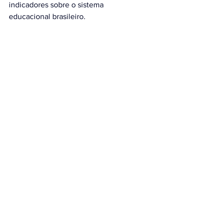
indicadores sobre o sistema 
educacional brasileiro.
Assessoria de Comunicação Social
Ver tudo
Posts recentes