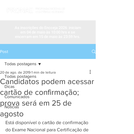
As inscrições do Encceja 2026 iniciam
em 04 de maio às 10:00 hrs e se
encerram em 15 de maio às 23:59 hrs.
Post
Todas postagens
20 de ago. de 2019
1 min de leitura
Todas postagens
Candidatos podem acessar
Dicas
cartão de confirmação;
Comunicados
prova será em 25 de
Notícias
agosto
Está disponível o cartão de confirmação 
do Exame Nacional para Certificação de 